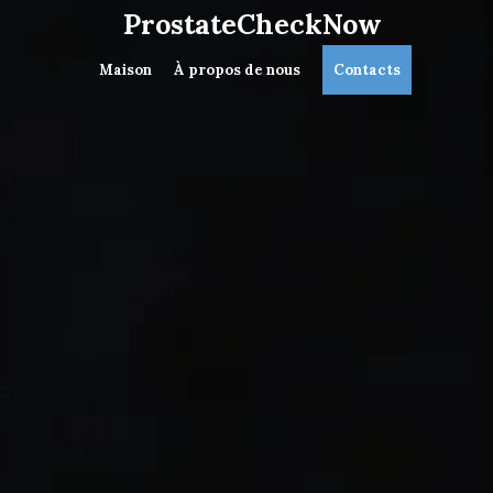
ProstateCheckNow
Maison
À propos de nous
Contacts