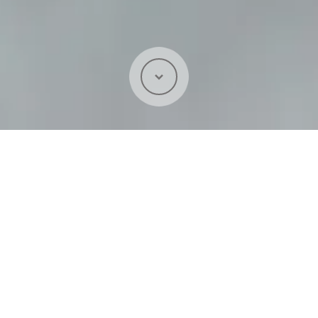
Prévention efficace du cancer
de la prostate
ProstateCheckNow est votre partenaire dans
la lutte contre le cancer de la prostate. Avec
notre service en ligne, vous pouvez vérifier
facilement l'état de votre prostate et détecter
les anomalies à un stade précoce. Ne laissez